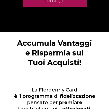
-- CLICCA QUI --
Accumula Vantaggi
e Risparmia sui
Tuoi Acquisti!
La Flordenny Card
è il
programma
di
fidelizzazione
pensato per
premiare
i nostri clienti più
affezionati
.