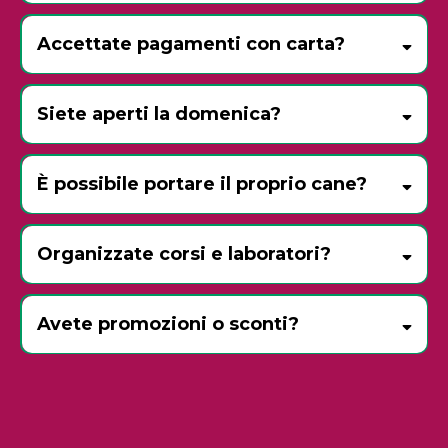
Accettate pagamenti con carta?
Siete aperti la domenica?
tutte le domeniche dell’anno
Pasqua
15 agosto
25 e 26
È possibile portare il proprio cane?
dicembre
1° gennaio
I nostri amici a quattro zampe sono i
benvenuti
al
Organizzate corsi e laboratori?
guinzaglio
Eventi
raccogliere eventuali bisogni
corsi
workshop
Avete promozioni o sconti?
laboratori
creativi
Promozioni
richiedere la Flordenny Card