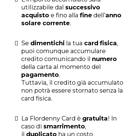
utilizzabile dal
successivo
acquisto
e fino alla
fine
dell’
anno
solare
corrente
.
Se
dimentichi
la tua
card
fisica
,
puoi comunque accumulare
credito comunicando il
numero
della carta al momento del
pagamento
.
Tuttavia, il credito già accumulato
non potrà essere stornato senza la
card fisica.
La Flordenny Card è
gratuita
! In
caso di
smarrimento
,
il
duplicato
ha un costo