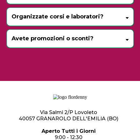
dicembre
1° gennaio
I nostri amici a quattro zampe sono i
benvenuti
al
Organizzate corsi e laboratori?
guinzaglio
Eventi
raccogliere eventuali bisogni
corsi
workshop
Avete promozioni o sconti?
laboratori
creativi
Promozioni
richiedere la Flordenny Card
Via Salmi 2/P Lovoleto
40057 GRANAROLO DELL'EMILIA (BO)
Aperto Tutti i Giorni
9:00 - 12:30