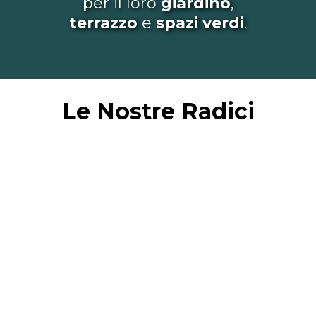
per il loro
giardino
,
terrazzo
e
spazi
verdi
.
Le Nostre
Radici