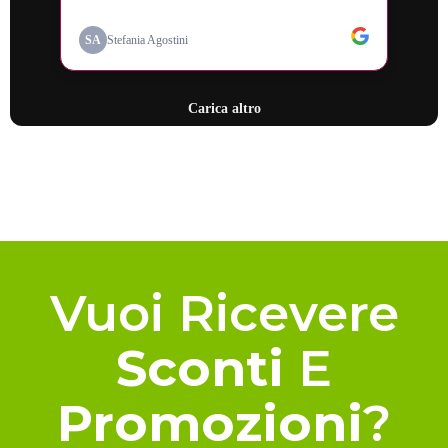
Vuoi Ricevere
Sconti
E
Promozioni
?