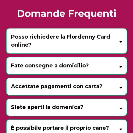
Domande Frequenti
Posso richiedere la Flordenny Card
online?
Fate consegne a domicilio?
Accettate pagamenti con carta?
Siete aperti la domenica?
tutte le domeniche dell’anno
Pasqua
15 agosto
25 e 26
È possibile portare il proprio cane?