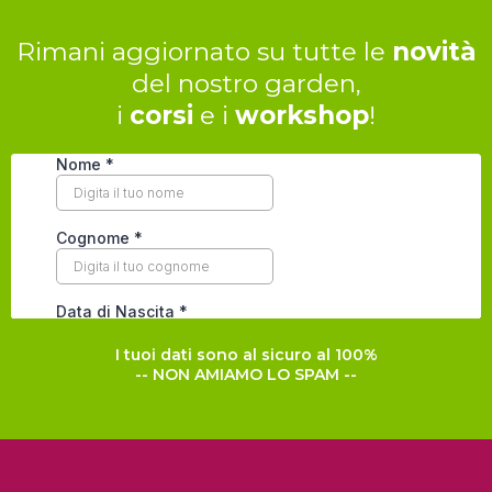
Rimani aggiornato su tutte le
novità
del nostro garden,
i
corsi
e i
workshop
!
I tuoi dati sono al sicuro al 100%
-- NON AMIAMO LO SPAM --