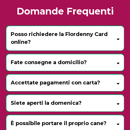
Domande Frequenti
Posso richiedere la Flordenny Card
online?
Fate consegne a domicilio?
Accettate pagamenti con carta?
Siete aperti la domenica?
tutte le domeniche dell’anno
Pasqua
15 agosto
25 e 26
È possibile portare il proprio cane?
dicembre
1° gennaio